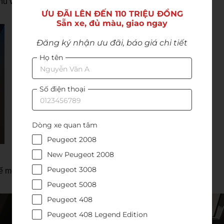
hu vực trên vòm bánh xe trước và sau.
ƯU ĐÃI LÊN ĐẾN 110 TRIỆU ĐỒNG

Sẵn xe, đủ màu, giao ngay
Đăng ký nhận ưu đãi, báo giá chi tiết
Họ tên
Số điện thoại
Dòng xe quan tâm
Peugeot 2008
New Peugeot 2008
NGOẠI THẤT PHÍA SAU
Peugeot 3008
ế mới.
Peugeot 5008
Peugeot 408
Peugeot 408 Legend Edition