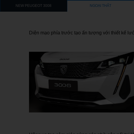
NEW PEUGEOT 3008
NGOẠI THẤT
Diện mạo phía trước tạo ấn tượng với thiết kế lư