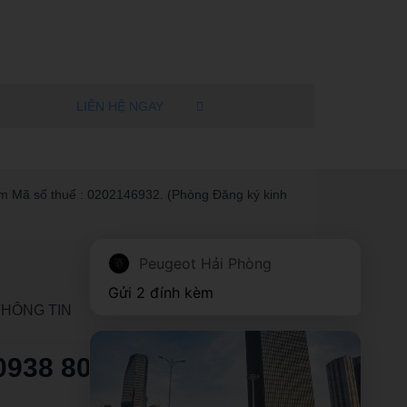
LIÊN HỆ NGAY
m Mã số thuế : 0202146932. (Phòng Đăng ký kinh
Peugeot Hải Phòng
Gửi 2 đính kèm
THÔNG TIN
0938 808 722