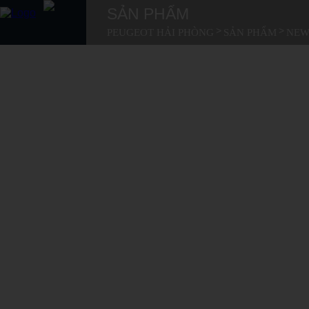
SẢN PHẨM
>
>
PEUGEOT HẢI PHÒNG
SẢN PHẨM
NEW
BẢNG GIÁ XE
SẢN PHẨM
MUA XE
DỊCH VỤ
BẢNG GIÁ XE
GIỚI THIỆU
TIN TỨC
LIÊN HỆ
SẢN PHẨM
MUA XE
DỊCH VỤ
GIỚI THIỆU
TIN TỨC
LIÊN HỆ
TUYỂN DỤNG