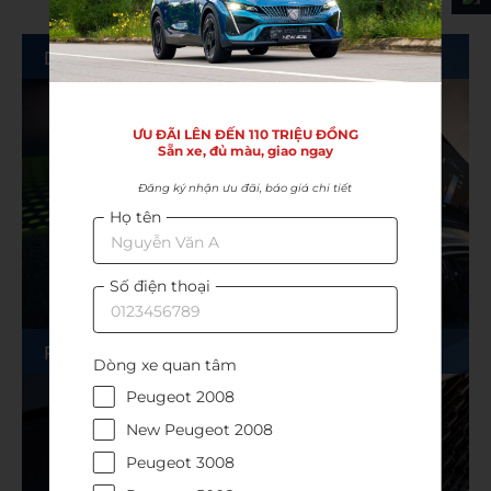
DRIVING SENSATIONS
ƯU ĐÃI LÊN ĐẾN 110 TRIỆU ĐỒNG

Sẵn xe, đủ màu, giao ngay
Đăng ký nhận ưu đãi, báo giá chi tiết
Họ tên
Số điện thoại
FRENCH CHARISMA
DRIVING SENSATIONS
Dòng xe quan tâm
Peugeot 2008
New Peugeot 2008
Peugeot 3008