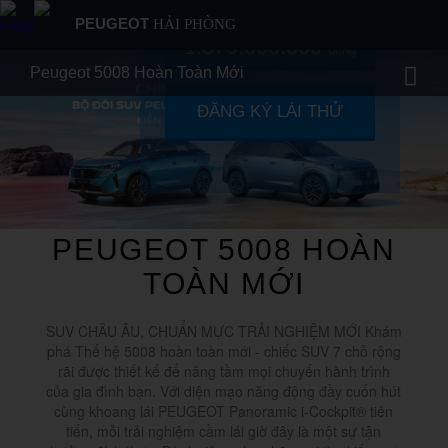
PEUGEOT
HẢI PHÒNG
Giá từ
1.379.000.000
đồng
BẢNG GIÁ XE
Peugeot 5008 Hoàn Toàn Mới
SẢN PHẨM
ĐĂNG KÝ LÁI THỬ
PEUGEOT 5008 HOÀN TOÀN MỚI
MUA XE
DỊCH VỤ
GIỚI THIỆU
TIN TỨC
PEUGEOT 5008 HOÀN
LIÊN HỆ
TOÀN MỚI
SUV CHÂU ÂU, CHUẨN MỰC TRẢI NGHIỆM MỚI Khám
phá Thế hệ 5008 hoàn toàn mới - chiếc SUV 7 chỗ rộng
rãi được thiết kế để nâng tầm mọi chuyến hành trình
của gia đình bạn. Với diện mạo năng động đầy cuốn hút
cùng khoang lái PEUGEOT Panoramic i-Cockpit® tiên
tiến, mỗi trải nghiệm cầm lái giờ đây là một sự tận