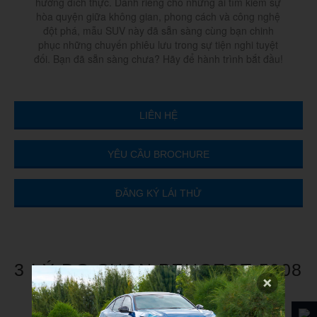
hưởng đích thực. Dành riêng cho những ai tìm kiếm sự
hòa quyện giữa không gian, phong cách và công nghệ
đột phá, mẫu SUV này đã sẵn sàng cùng bạn chinh
phục những chuyến phiêu lưu trong sự tiện nghi tuyệt
đối. Bạn đã sẵn sàng chưa? Hãy để hành trình bắt đầu!
LIÊN HỆ
YÊU CẦU BROCHURE
ĐĂNG KÝ LÁI THỬ
3 LÝ DO CHỌN PEUGEOT 5008
HOÀN TOÀN MỚI