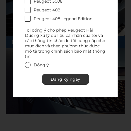
Peugeot 5008
Peugeot 408
Peugeot 408 Legend Edition
Tôi đồng ý cho phép Peugeot Hải
Dương xử lý dữ liệu cá nhân của tôi và
các thông tin khác do tôi cung cấp cho
DESIGNED TO LAST
FRENCH CHARISMA
mục đích và theo phương thức được
mô tả trong chính sách bảo mật thông
tin.
Đồng ý
Đăng ký ngay
DESIGNED TO LAST