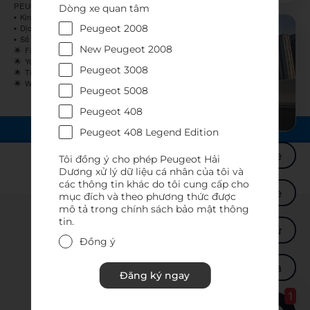
PEUGEOT HẢI PHÒNG
Dòng xe quan tâm
▪ Kinh doanh: 𝟎𝟗𝟑𝟖 𝟖𝟎𝟖 𝟕𝟐𝟐
Peugeot 2008
▪ Dịch vụ: 𝟎𝟗𝟑𝟖 𝟗𝟎𝟒 𝟗𝟕𝟔
▪ Số 8 Nguyễn Trãi, Máy Tơ, Q. Ngô Quyền, TP. Hải Phòng.
New Peugeot 2008
🌟 Fanpage:
www.fb.com/peugeothaiphong.vn
🌟 Youtube:
www.youtube.com/c/peugeothaiphong
Peugeot 3008
🌟 Tiktok:
www.tiktok.com/@peugeot.haiphong
🌟 Website:
www.peugeothaiphong.vn
Peugeot 5008
Peugeot 408
LIÊN HỆ
Peugeot 408 Legend Edition
Mua xe
Tôi đồng ý cho phép Peugeot Hải
Trở về trang đầu
Dương xử lý dữ liệu cá nhân của tôi và
các thông tin khác do tôi cung cấp cho
Tư vấn trả góp xe
mục đích và theo phương thức được
mô tả trong chính sách bảo mật thông
PEUGEOT
LIÊN HỆ
tin.
Đăng ký lái thử
Đồng ý
Bảo dưỡng - sửa chữa
Đăng ký ngay
1
VỀ PEUGEOT VIỆT NAM