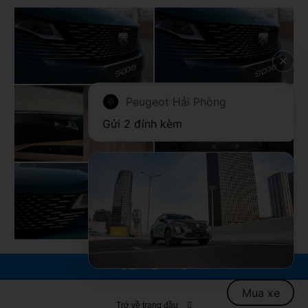
KHÔNG GIAN BÊN TRONG
New Peugeot 5008 - Tiện nghi, sang trọng & đa dụng
Mẫu SUV 7 chỗ New Peugeot 5008 sẽ mang đến cho
bạn một không gian rộng rãi đi kèm khả năng tuỳ chỉnh
ghế linh hoạt bậc nhất phân khúc.
Peugeot Hải Phòng
Ngoài ra khoang hành lý còn có thể tối ưu việc mở rộng
Gửi 2 đính kèm
không gian bằng cách tuỳ chỉnh các hàng ghế sau cùng
với cốp xe mở điện rảnh tay thuận tiện trong mọi tình
huống.
LIÊN HỆ
Mua xe
Trở về trang đầu