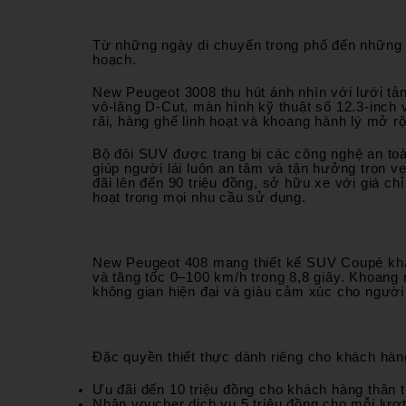
Từ những ngày di chuyển trong phố đến những 
CHĂM SÓC KHÁCH HÀNG
0938 808 722
hoạch.
New Peugeot 3008 thu hút ánh nhìn với lưới tả
vô-lăng D-Cut, màn hình kỹ thuật số 12.3-inch v
rãi, hàng ghế linh hoạt và khoang hành lý mở r
Bộ đôi SUV được trang bị các công nghệ an toà
giúp người lái luôn an tâm và tận hưởng trọn 
đãi lên đến 90 triệu đồng, sở hữu xe với giá ch
hoạt trong mọi nhu cầu sử dụng.
New Peugeot 408 mang thiết kế SUV Coupé khác
và tăng tốc 0–100 km/h trong 8,8 giây. Khoang 
không gian hiện đại và giàu cảm xúc cho người
Đặc quyền thiết thực dành riêng cho khách hà
Ưu đãi đến 10 triệu đồng cho khách hàng thân t
Nhận voucher dịch vụ 5 triệu đồng cho mỗi lượ