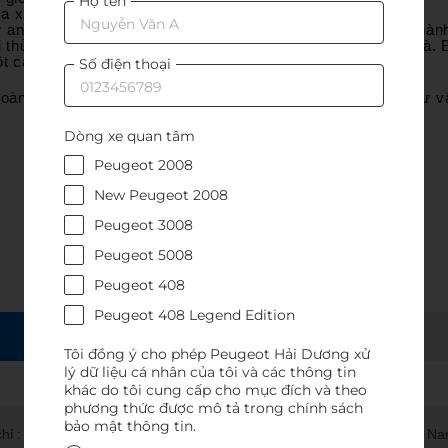
Họ tên
mua xe Peugeot
 an tâm trong suốt quá trình sử dụng với chính sách bảo hà
lái thử linh hoạt tại showroom, nơi làm việc hoặc ngay tại 
t cách thuận tiện.
Số điện thoại
quốc. Vui lòng liên hệ Hotline 𝟎𝟗𝟑𝟖 𝟖𝟎𝟖 𝟕𝟐𝟐 để được tư vấ
Dòng xe quan tâm
Peugeot 2008
New Peugeot 2008
Peugeot 3008
Peugeot 5008
Peugeot 408
Peugeot 408 Legend Edition
ĐẶT LỊCH SỮA CHỮA
Tôi đồng ý cho phép Peugeot Hải Dương xử
lý dữ liệu cá nhân của tôi và các thông tin
khác do tôi cung cấp cho mục đích và theo
phương thức được mô tả trong chính sách
bảo mật thông tin.
 : Số 336 đường Hà Nội, phường Hồng Bàng, Tp Hải Phòng, Việt Na