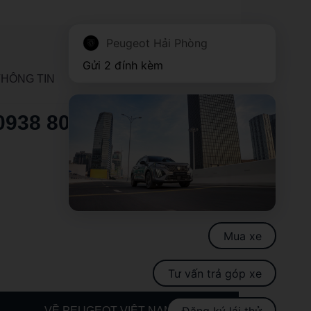
Peugeot Hải Phòng
Gửi 2 đính kèm
THÔNG TIN
0938 808 722
Mua xe
Tư vấn trả góp xe
Đăng ký lái thử
VỀ PEUGEOT VIỆT NAM