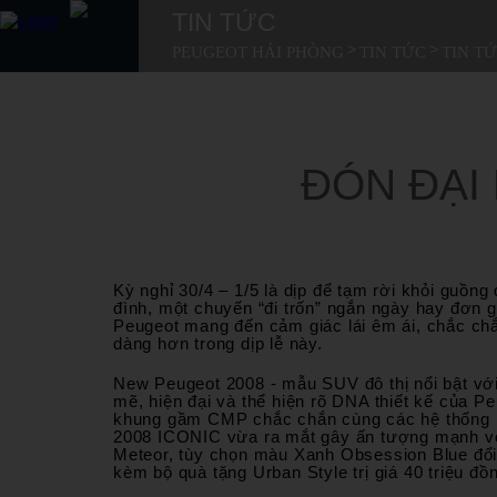
TIN TỨC
>
>
PEUGEOT HẢI PHÒNG
TIN TỨC
TIN T
BẢNG GIÁ XE
SẢN PHẨM
MUA XE
DỊCH VỤ
BẢNG GIÁ XE
GIỚI THIỆU
ĐÓN ĐẠI
TIN TỨC
LIÊN HỆ
SẢN PHẨM
MUA XE
Kỳ nghỉ 30/4 – 1/5 là dịp để tạm rời khỏi guồn
DỊCH VỤ
đình, một chuyến “đi trốn” ngắn ngày hay đơn
Peugeot mang đến cảm giác lái êm ái, chắc chắ
dàng hơn trong dịp lễ này.
GIỚI THIỆU
New Peugeot 2008 - mẫu SUV đô thị nổi bật với
TIN TỨC
mẽ, hiện đại và thể hiện rõ DNA thiết kế của 
khung gầm CMP chắc chắn cùng các hệ thống hỗ 
2008 ICONIC vừa ra mắt gây ấn tượng mạnh với
LIÊN HỆ
Meteor, tùy chọn màu Xanh Obsession Blue đổi 
kèm bộ quà tặng Urban Style trị giá 40 triệu đồ
TUYỂN DỤNG