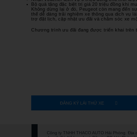
Bộ quà tặng đặc biệt trị giá 20 triệu đồng khi 
Không dừng lại ở đó, Peugeot còn mang đến sự
thể dễ dàng trải nghiệm xe thông qua dịch vụ 
trợ đặt lịch, cập nhật ưu đãi và chăm sóc xe mộ
Chương trình ưu đãi đang được triển khai trên toàn 
ĐĂNG KÝ LÁI THỬ XE
Công ty TNHH THACO AUTO Hải Phòng. Địa chỉ