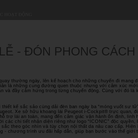
ỨC HOẠT ĐỘNG
 LỄ - ĐÓN PHONG CÁCH
g quay thường ngày, lên kế hoạch cho những chuyến đi mang đ
 giản là những cung đường quen thuộc nhưng với cảm xúc mới 
n và đầy cảm hứng trong từng chuyển động. Cùng với đó là lo
 thiết kế sắc sảo cùng dải đèn ban ngày ba “móng vuốt sư tử
Peugeot. Xe sở hữu khoang lái Peugeot i-Cockpit® trực quan,
trợ lái an toàn, mang đến cảm giác vận hành ổn định, linh ho
 các chi tiết nhận diện riêng như logo “ICONIC” độc quyền,
sắc theo góc nhìn và tùy chọn nội thất da nâu cao cấp. Hiện 
ng - chương trình ưu đãi hấp dẫn, giúp bạn bước vào thế giới 