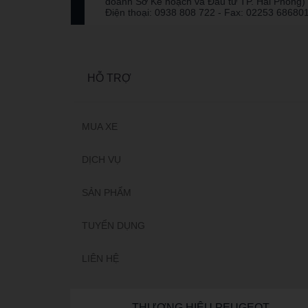
doanh Sở Kế hoạch và Đầu tư TP. Hải Phòng)
Điện thoại: 0938 808 722 - Fax: 02253 68680
HỖ TRỢ
MUA XE
DỊCH VỤ
SẢN PHẨM
TUYỂN DỤNG
LIÊN HỆ
THƯƠNG HIỆU PEUGEOT