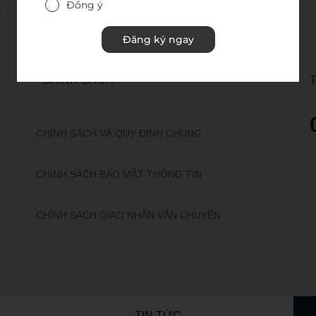
Đồng ý
1
Đăng ký ngay
CHÍNH SÁCH
CHÍNH SÁCH VÀ QUY ĐỊNH CHUNG
CHÍNH SÁCH BẢO MẬT THÔNG TIN
CHÍNH SÁCH GIAO NHẬN VẬN CHUYỂN
TIN TỨC