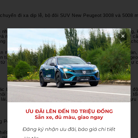
chuyến đi xa dịp lễ, bộ đôi SUV New Peugeot 3008 và 5008 m
n nhiệt tràn viền cùng cụm đèn LED “Nanh Sư Tử” đặc trưng, 
à nội thất da cao cấp, tạo nên không gian lái tinh tế và đầy 
ộng đến 2.150 lít, New Peugeot 5008 mang lại sự thoải mái cho
n như camera 360° hỗ trợ quan sát toàn cảnh, hỗ trợ giữ làn
vẹn từng khoảnh khắc phía sau tay lái. Khi sở hữu New Peuge
ỉ từ 849 triệu đồng - lựa chọn dành cho những ai tìm kiếm sự c
 biệt, kết hợp động cơ 1.6L Turbo PureTech và hộp số tự đ
nội thất được phát triển theo ngôn ngữ Peugeot i-Cockpit®, t
 lái. Đừng bỏ lỡ cơ hội sở hữu New Peugeot 408 với mức ưu đã
ƯU ĐÃI LÊN ĐẾN 110 TRIỆU ĐỒNG

Sẵn xe, đủ màu, giao ngay
ng Peugeot
Đăng ký nhận ưu đãi, báo giá chi tiết
hiết sở hữu xe từ lần thứ 2
t giới thiệu khách hàng mới mua xe thành công