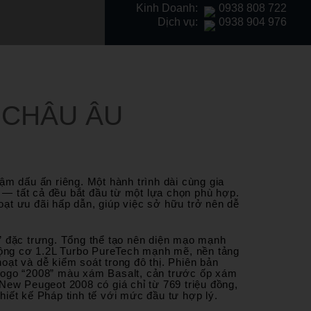
Kinh Doanh:
0938 808 722
Dịch vụ:
0938 904 976
 CHÂU ÂU
ậm dấu ấn riêng. Một hành trình dài cùng gia
— tất cả đều bắt đầu từ một lựa chọn phù hợp.
ạt ưu đãi hấp dẫn, giúp việc sở hữu trở nên dễ
” đặc trưng. Tổng thể tạo nên diện mạo mạnh
 động cơ 1.2L Turbo PureTech mạnh mẽ, nền tảng
ạt và dễ kiểm soát trong đô thị. Phiên bản
 logo “2008” màu xám Basalt, cản trước ốp xám
New Peugeot 2008 có giá chỉ từ 769 triệu đồng,
thiết kế Pháp tinh tế với mức đầu tư hợp lý.